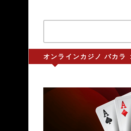
オンラインカジノ バカラ