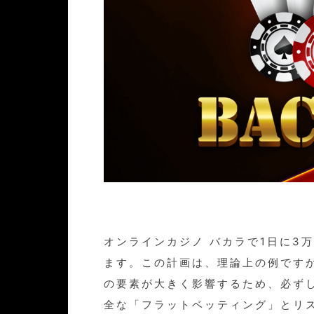
オンラインカジノ バカラで1日に3
ます。この計画は、理論上の例です
の要素が大きく影響するため、必ず
全な「フラットベッティング」とリ