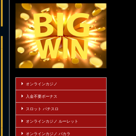
オンラインカジノ
入金不要ボーナス
スロット パチスロ
オンラインカジノ ルーレット
オンラインカジノ バカラ