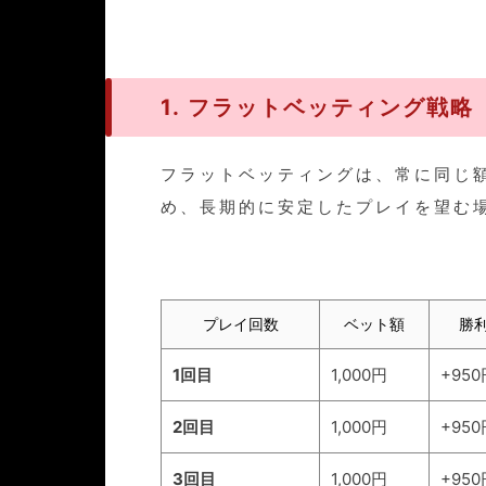
1. フラットベッティング戦略
フラットベッティングは、常に同じ
め、長期的に安定したプレイを望む
プレイ回数
ベット額
勝
1回目
1,000円
+950
2回目
1,000円
+950
3回目
1,000円
+950