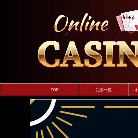
TOP
記事一覧