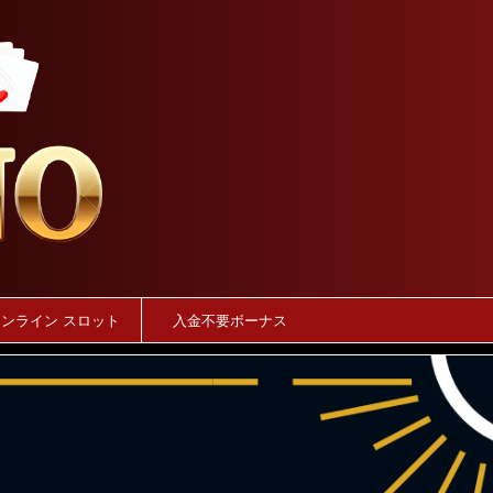
オンライン スロット
入金不要ボーナス