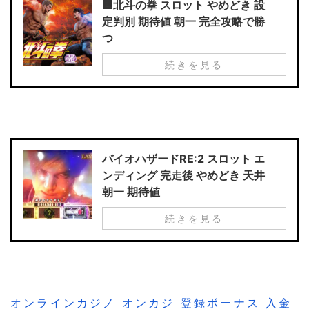
🟧北斗の拳 スロット やめどき 設
定判別 期待値 朝一 完全攻略で勝
つ
続きを見る
バイオハザードRE:2 スロット エ
ンディング 完走後 やめどき 天井
朝一 期待値
続きを見る
オンラインカジノ オンカジ 登録ボーナス 入金