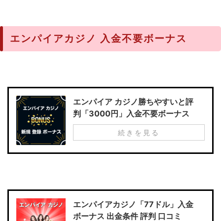
エンパイアカジノ 入金不要ボーナス
エンパイア カジノ勝ちやすいと評
判「3000円」入金不要ボーナス
続きを見る
エンパイアカジノ「77ドル」入金
ボーナス 出金条件 評判 口コミ