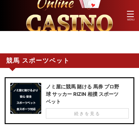
競馬 スポーツベット
ノミ屋に競馬 賭ける 馬券 プロ野
球 サッカー RIZIN 相撲 スポーツ
ベット
続きを見る