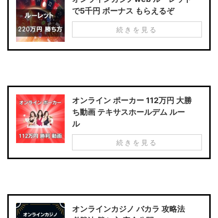
で5千円 ボーナス もらえるぞ
続きを見る
オンライン ポーカー 112万円 大勝
ち動画 テキサスホールデム ルー
ル
続きを見る
オンラインカジノ バカラ 攻略法