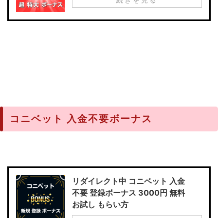
コニベット 入金不要ボーナス
リダイレクト中 コニベット 入金
不要 登録ボーナス 3000円 無料
お試し もらい方