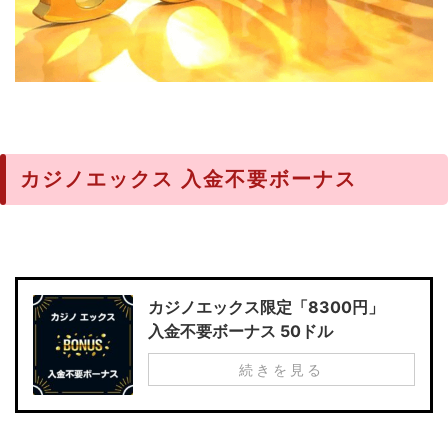
カジノエックス 入金不要ボーナス
カジノエックス限定「8300円」
入金不要ボーナス 50ドル
続きを見る