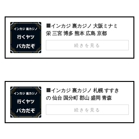
🟧インカジ 裏カジノ 大阪ミナミ
栄 三宮 博多 熊本 広島 京都
続きを見る
🟧インカジ 裏カジノ 札幌 すすき
の 仙台 国分町 郡山 盛岡 青森
続きを見る