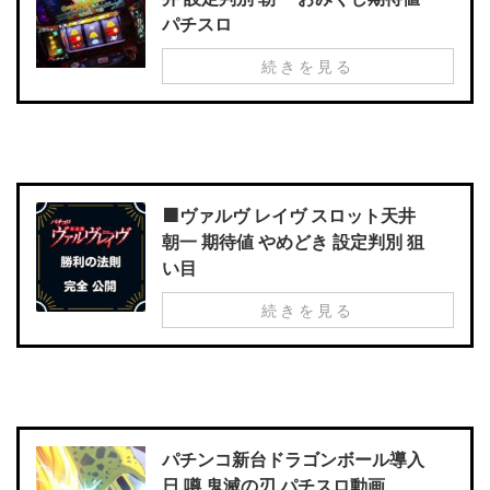
パチスロ
続きを見る
🟧ヴァルヴ レイヴ スロット天井
朝一 期待値 やめどき 設定判別 狙
い目
続きを見る
パチンコ新台ドラゴンボール導入
日 噂 鬼滅の刃 パチスロ動画