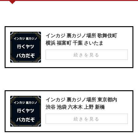
インカジ 裏カジノ場所 歌舞伎町
横浜 福富町 千葉 さいたま
続きを見る
インカジ 裏カジノ場所 東京都内
渋谷 池袋 六本木 上野 新橋
続きを見る