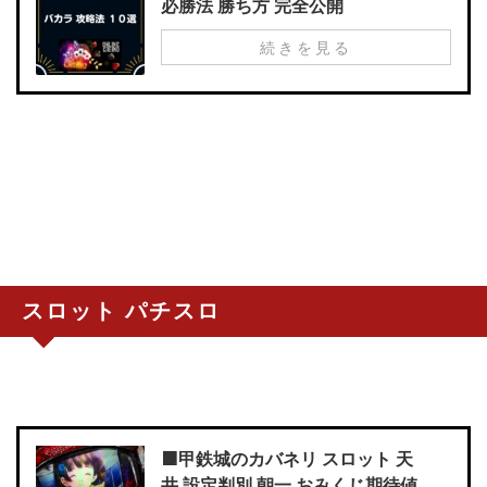
必勝法 勝ち方 完全公開
続きを見る
スロット パチスロ
🟧甲鉄城のカバネリ スロット 天
井 設定判別 朝一 おみくじ期待値