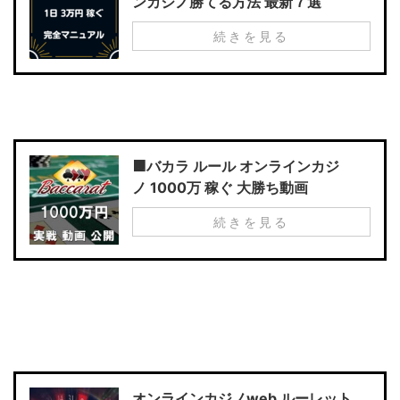
ンカジノ勝てる方法 最新７選
続きを見る
🟧バカラ ルール オンラインカジ
ノ 1000万 稼ぐ 大勝ち動画
続きを見る
オンラインカジノweb ルーレット