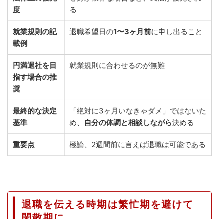
度
る
就業規則の記
退職希望日の
1〜3ヶ月前
に申し出ること
載例
円満退社を目
就業規則に合わせるのが無難
指す場合の推
奨
最終的な決定
「絶対に3ヶ月いなきゃダメ」ではないた
基準
め、
自分の体調と相談しながら
決める
重要点
極論、2週間前に言えば退職は可能である
退職を伝える時期は繁忙期を避けて
閑散期に