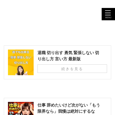
退職 切り出す 勇気 緊張しない 切
り出し方 言い方 最新版
続きを見る
仕事 辞めたいけど次がない「もう
限界なら」我慢は絶対にするな