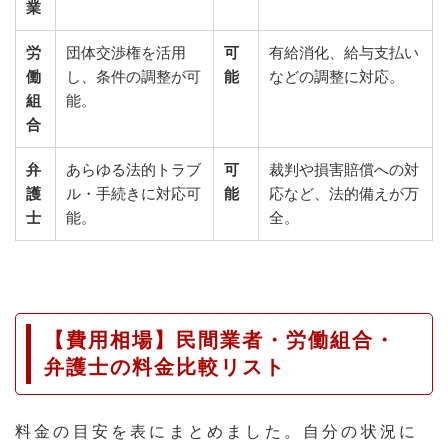
業
労
団体交渉権を活用
可
有給消化、給与支払い
働
し、条件の調整が可
能
などの調整に対応。
組
能。
合
弁
あらゆる法的トラブ
可
裁判や損害賠償への対
護
ル・手続きに対応可
能
応など、法的備えが万
士
能。
全。
【費用相場】民間業者・労働組合・
弁護士の料金比較リスト
料金の目安を表にまとめました。自分の状況に