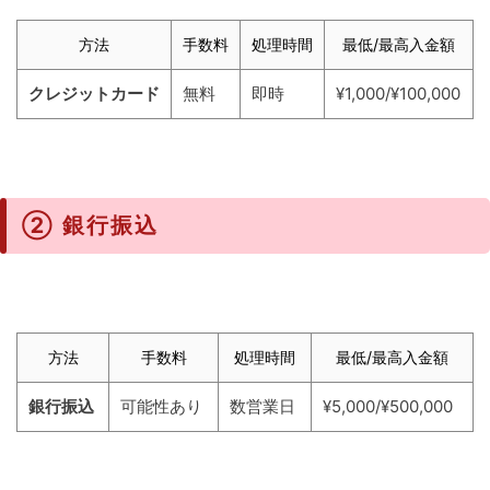
方法
手数料
処理時間
最低/最高入金額
クレジットカード
無料
即時
¥1,000/¥100,000
② 銀行振込
方法
手数料
処理時間
最低/最高入金額
銀行振込
可能性あり
数営業日
¥5,000/¥500,000