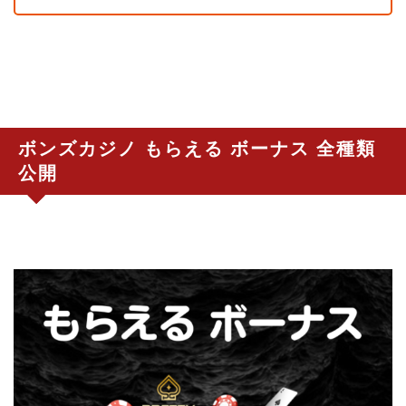
ボンズカジノ もらえる ボーナス 全種類
公開