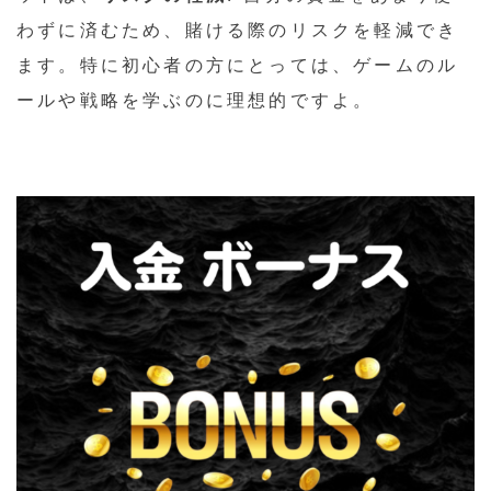
わずに済むため、賭ける際のリスクを軽減でき
ます。特に初心者の方にとっては、ゲームのル
ールや戦略を学ぶのに理想的ですよ。