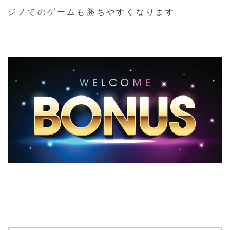
ジノでのゲームも勝ちやすくなります