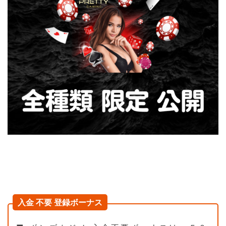
入金 不要 登録ボーナス