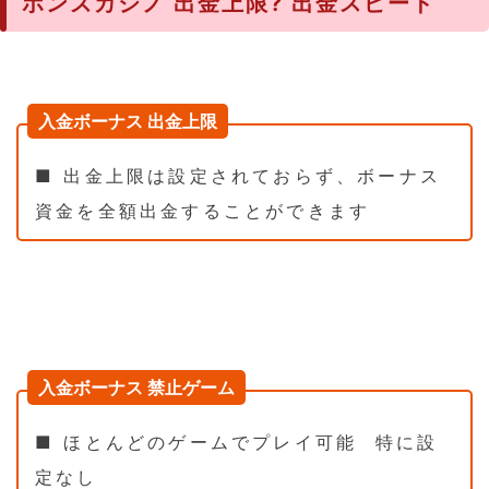
ボンズカジノ 出金上限?
出金スピード
入金ボーナス 出金上限
■ 出金上限は設定されておらず、ボーナス
資金を全額出金することができます
入金ボーナス 禁止ゲーム
■ ほとんどのゲームでプレイ可能 特に設
定なし