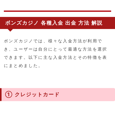
ボンズカジノ 各種入金 出金 方法 解説
ボンズカジノでは、様々な入金方法が利用で
き、ユーザーは自分にとって最適な方法を選択
できます。以下に主な入金方法とその特徴を表
にまとめました。
① クレジットカード