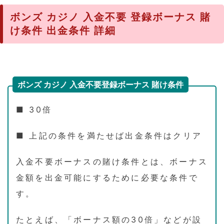
ボンズ カジノ 入金不要 登録ボーナス 賭
け条件 出金条件 詳細
ボンズ カジノ 入金不要登録ボーナス 賭け条件
■ 30倍
■ 上記の条件を満たせば出金条件はクリア
入金不要ボーナスの賭け条件とは、ボーナス
金額を出金可能にするために必要な条件で
す。
たとえば、「ボーナス額の30倍」などが設