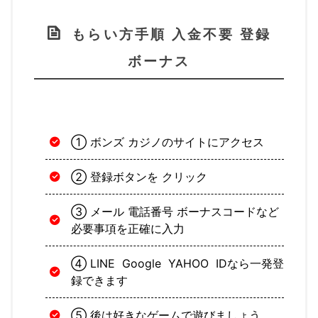
もらい方手順 入金不要 登録
ボーナス
① ボンズ カジノのサイトにアクセス
② 登録ボタンを クリック
③ メール 電話番号 ボーナスコードなど
必要事項を正確に入力
④ LINE Google YAHOO IDなら一発登
録できます
⑤ 後は好きなゲームで遊びましょう