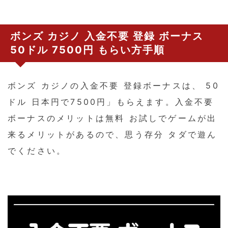
ボンズ カジノ 入金不要 登録 ボーナス
50ドル 7500円 もらい方手順
ボンズ カジノの入金不要 登録ボーナスは、 50
ドル 日本円で7500円」もらえます。入金不要
ボーナスのメリットは無料 お試しでゲームが出
来るメリットがあるので、思う存分 タダで遊ん
でください。