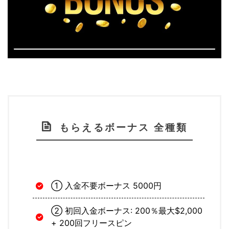
もらえるボーナス 全種類
① 入金不要ボーナス 5000円
② 初回入金ボーナス: 200％最大$2,000
+ 200回フリースピン