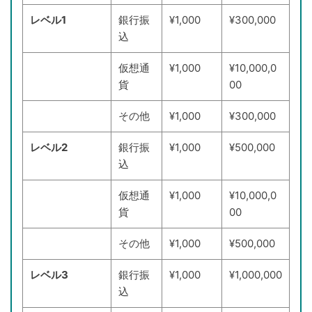
レベル1
銀行振
¥1,000
¥300,000
込
仮想通
¥1,000
¥10,000,0
貨
00
その他
¥1,000
¥300,000
レベル2
銀行振
¥1,000
¥500,000
込
仮想通
¥1,000
¥10,000,0
貨
00
その他
¥1,000
¥500,000
レベル3
銀行振
¥1,000
¥1,000,000
込