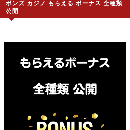
ボンズ カジノ もらえる ボーナス 全種類
公開