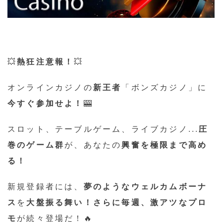
💥
熱狂注意報！
💥
オンラインカジノの
新王者
「ボンズカジノ」に
今すぐ参加せよ！
🎰
スロット、テーブルゲーム、ライブカジノ...
圧
巻のゲーム群
が、あなたの
興奮を極限まで高め
る！
新規登録者には、
夢のようなウェルカムボーナ
ス
を
大盤振る舞い！さらに毎週、激アツなプロ
モ
が続々登場だ！🔥