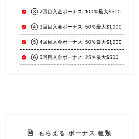
③ 2回目入金ボーナス: 100％最大$500
④ 3回目入金ボーナス: 50％最大$1,000
⑤ 4回目入金ボーナス: 50％最大$1,000
⑥ 5回目入金ボーナス: 25％最大$500
もらえる ボーナス 種類