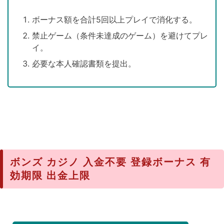
ボーナス額を合計5回以上プレイで消化する。
禁止ゲーム（条件未達成のゲーム）を避けてプレ
イ。
必要な本人確認書類を提出。
ボンズ カジノ 入金不要 登録ボーナス 有
効期限 出金上限