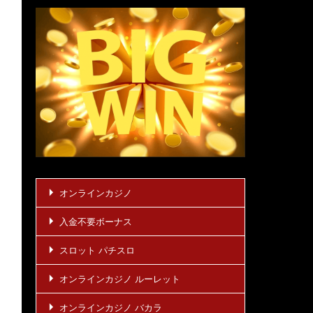
オンラインカジノ
入金不要ボーナス
スロット パチスロ
オンラインカジノ ルーレット
オンラインカジノ バカラ