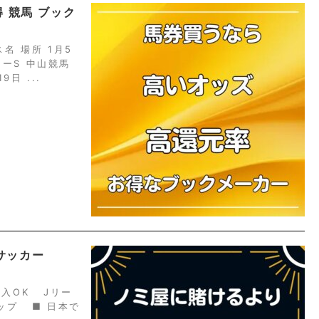
 競馬 ブック
名 場所 1月5
リーS 中山競馬
日 ...
サッカー
入OK Jリー
ップ ■ 日本で